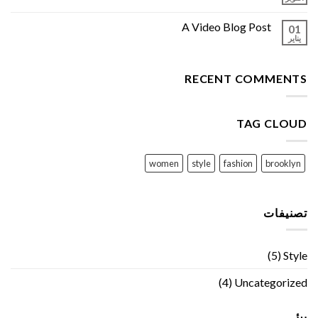
A Video Blog Post
01
يناير
RECENT COMMENTS
TAG CLOUD
women
style
fashion
brooklyn
تصنيفات
(5)
Style
(4)
Uncategorized