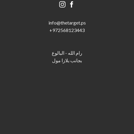
info@thetarget.p
s
+
972568123443
رام الله - البالوع
بجانب بلازا مول