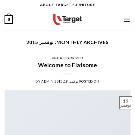
Ski
ABOUT TARGET FURNITURE
t
conten
0
MONTHLY ARCHIVES:
نوفمبر 2015
UNCATEGORIZED
Welcome to Flatsome
POSTED ON
نوفمبر 19, 2015
ADMIN
BY
19
نوفمبر