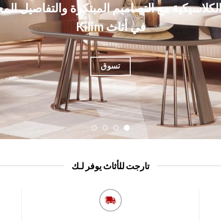
تسوق
تارجت للأثاث يوفر لـك