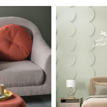
يد
المميزة التي
لخاص.