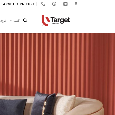
Ski
 TARGET FURNITURE
t
conten
كنب
غرف 