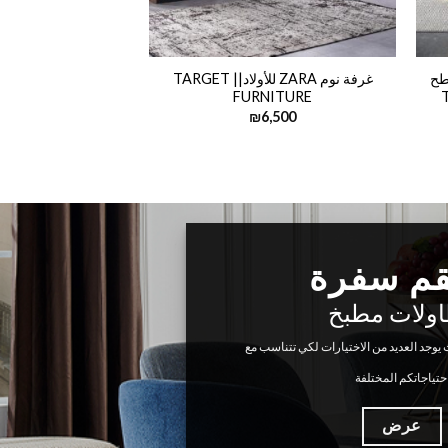
طح
غرفة نوم ZARA للأولاد|| TARGET
NITURE
FURNITURE
6,000
₪
6,500
اكسسوا
تضيف الجمال 
العديد من الاكسسوارات والاثاث الت
عرض