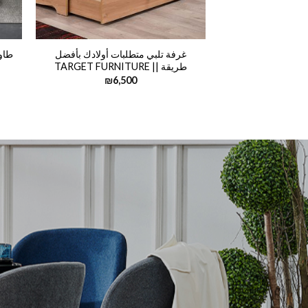
غرفة تلبي متطلبات أولادك بأفضل
طاو
طريقة || TARGET FURNITURE
₪
6,500
وم
تلفة
لمختلفة لغرف النوم