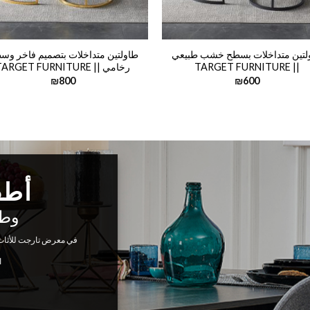
لتين متداخلات بسطح خشب طبيعي
طاولتين متداخلات بتصميم فاخر وس
|| TARGET FURNITURE
رخامي || TARGET FURNITURE
₪
800
₪
600