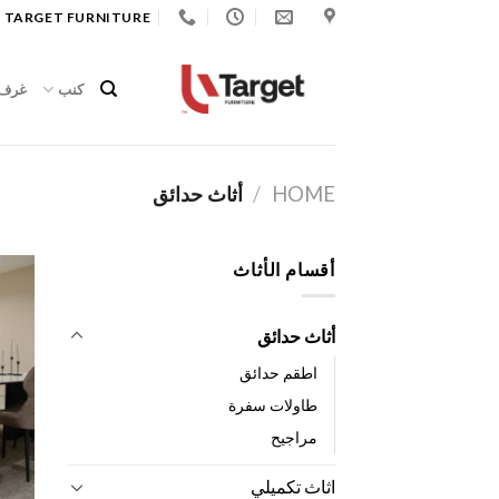
Ski
 TARGET FURNITURE
t
conten
كنب
غرف 
HOME
/
أثاث حدائق
أقسام الأثاث
أثاث حدائق
اطقم حدائق
طاولات سفرة
مراجيح
اثاث تكميلي