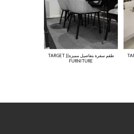
زة || TARGET
طقم سفرة بتفاصيل مميزة|| TARGET
FURNITURE