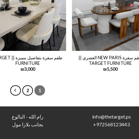
طقم سفرة NEW PARIS العصري ||
طقم سفرة بتفاصيل ممي
FURNITURE
TARGET FURNITURE
₪
3,000
₪
5,500
2
1
s
info@thetarget.p
رام الله - البالوع
972568123443
+
بجانب بلازا مول