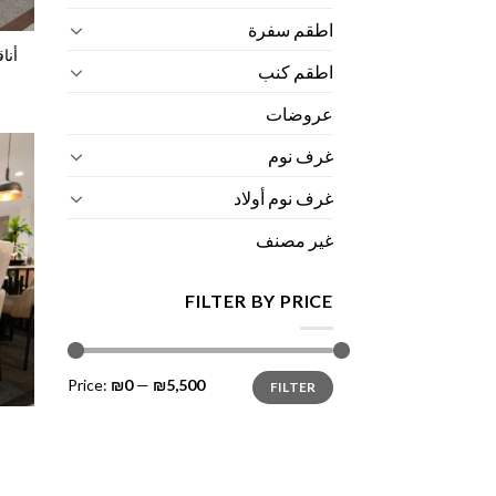
اطقم سفرة
أنا
اطقم كنب
عروضات
غرف نوم
غرف نوم أولاد
غير مصنف
FILTER BY PRICE
Max
Min
Price:
₪0
—
₪5,500
FILTER
price
price