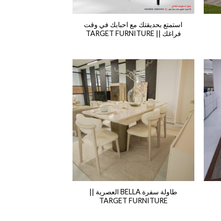
استمتع بحديقتك مع احبابك في وقت
فراغك || TARGET FURNITURE
طاولة سفرة BELLA العصرية ||
TARGET FURNITURE