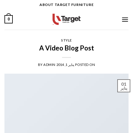
Ski
ABOUT TARGET FURNITURE
t
conten
0
STYLE
A Video Blog Post
POSTED ON
يناير 1, 2014
ADMIN
BY
01
يناير