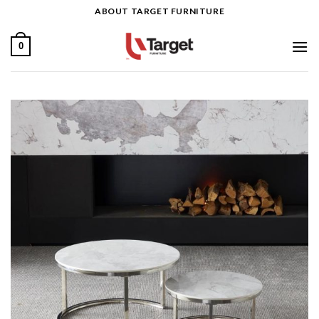
Ski
ABOUT TARGET FURNITURE
t
conten
0