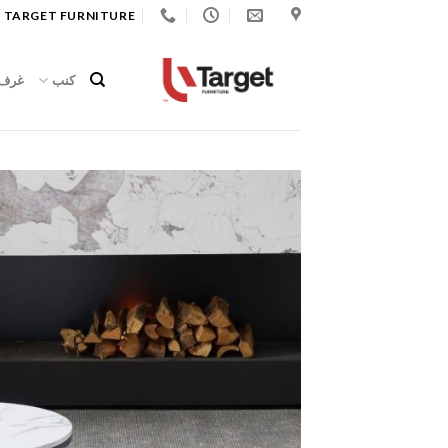
Ski
 TARGET FURNITURE
t
conten
كنب
غرف 