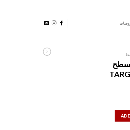
وضات
سط
بسطح
عي || TARGET
TARGE
ADD