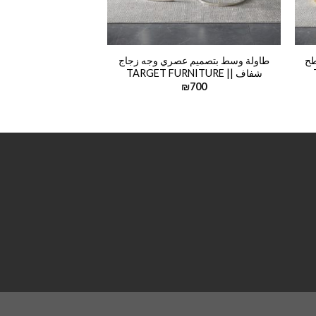
طح
طاولة وسط بتصميم عصري وجه زجاج
طاولة وسط خشب م
شفاف || TARGET FURNITURE
NITURE
₪
700
₪
500