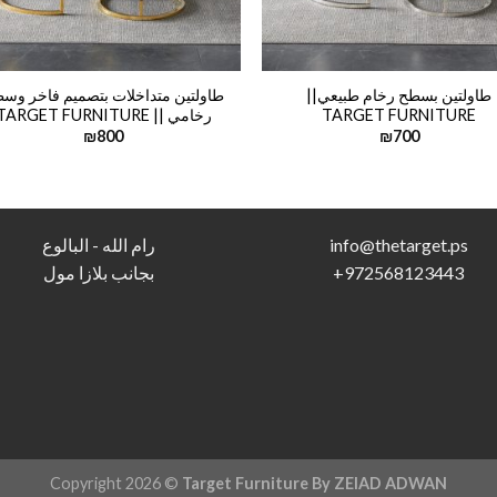
طاولتين بسطح رخام طبيعي||
طاولتين متداخلات بتصميم فاخر وس
TARGET FURNITURE
رخامي || TARGET FURNITURE
₪
800
₪
700
s
info@thetarget.p
رام الله - البالوع
972568123443
+
بجانب بلازا مول
Copyright 2026 ©
Target Furniture By ZEIAD ADWAN