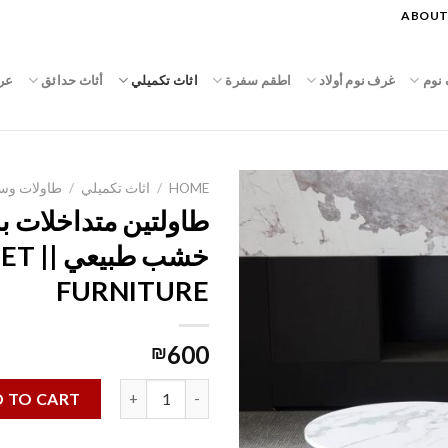
ABOUT
نوم
غرف نوم أولاد
اطقم سفرة
اثاث تكميلي
أثاث حدائق
عر
HOME
/
اثاث تكميلي
/
طاولات و
طاولتين متداخلات 
خشب طبي
FURNITURE
600
₪
طاولتين متداخلات بسطح خشب طبيعي || T FURNITURE quantity
 TO CART