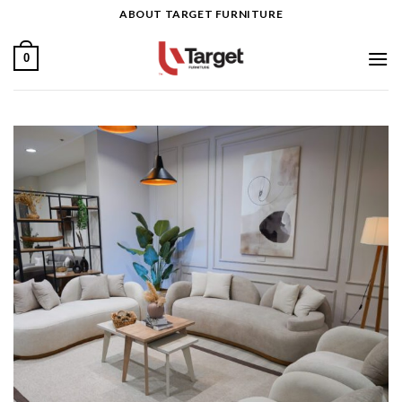
Ski
ABOUT TARGET FURNITURE
t
conten
0