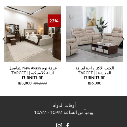
-23%
الكنب الاكثر راحة لغرفة
غرفة نوم New Ayash بتفاصيل
المعيشة || TARGET
انيقة كلاسيكيه || TARGET
FURNITURE
FURNITURE
Current
Original
₪
5,000
₪
6,500
₪
6,000
price
price
is:
was:
₪5,000.
₪6,500.
أوقات الدوام
يومياً من الساعة 10AM - 10PM