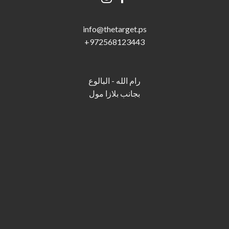
info@thetarget.p
s
+
972568123443
رام الله - البالوع
بجانب بلازا مول