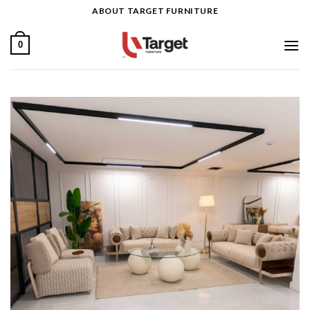
Ski
ABOUT TARGET FURNITURE
t
conten
0