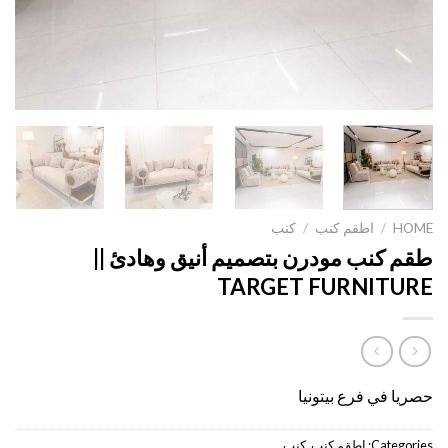
HOME
/
اطقم كنب
/
كنب
طقم كنب مودرن بتصميم أنيق وهادئ ||
TARGET FURNITURE
حصريا في فرع بيتونيا
Categories:
اطقم كنب
,
كنب