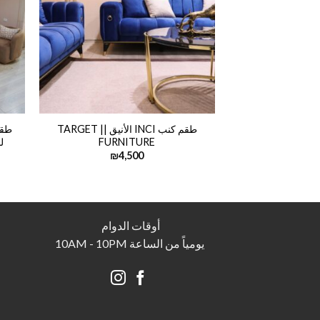
طقم كنب INCI الأنيق || TARGET
FURNITURE
لحظ
₪
4,500
أوقات الدوام
يومياً من الساعة 10AM - 10PM