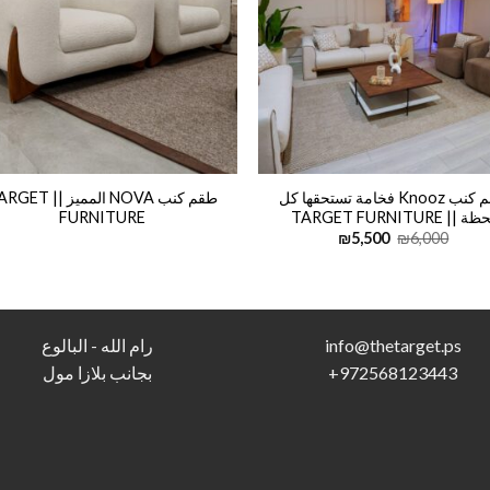
طقم كنب Knooz فخامة تستحقها كل
طقم كنب NOVA المميز || 
ة || TARGET FURNITURE
FURNITURE
Current
Original
₪
5,500
₪
6,000
price
price
is:
was:
₪5,500.
₪6,000.
s
info@thetarget.p
رام الله - البالوع
972568123443
+
بجانب بلازا مول