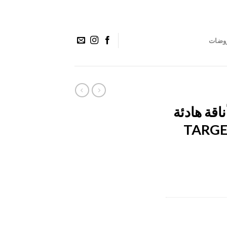
وضات
اقة هادئة
يل فاخرة || TARGET