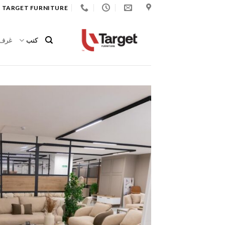
Ski
 TARGET FURNITURE
t
conten
كنب
غرف 