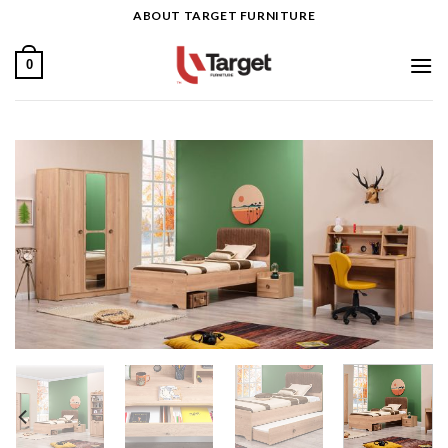
Ski
ABOUT TARGET FURNITURE
t
conten
0