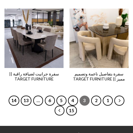
سفرة بتفاصيل ناعمة وتصميم
سفرة جرانيت لضيافة راقية ||
مميز || TARGET FURNITURE
TARGET FURNITURE
14
13
…
6
5
4
3
2
1
15