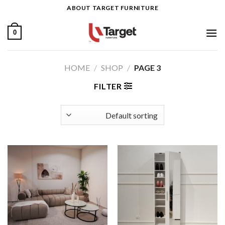
Ski
ABOUT TARGET FURNITURE
t
conten
0
HOME
/
SHOP
/
PAGE 3
FILTER