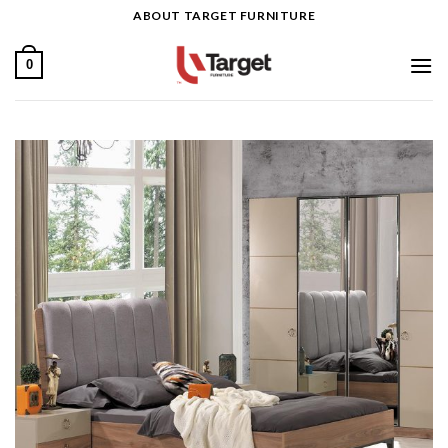
Ski
ABOUT TARGET FURNITURE
t
conten
0