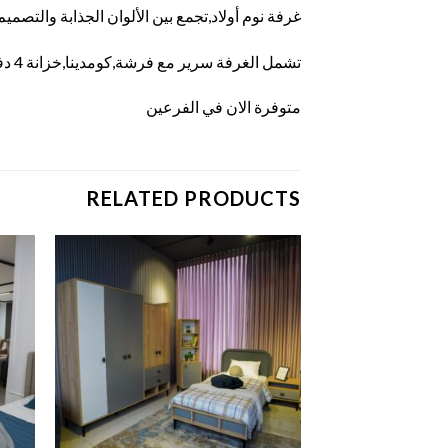
غرفة نوم أولاد,تجمع بين الألوان الجذابة والتصم
تشمل الغرفة سرير مع فرشة,كومدينا,خزانة 4 دفات,تواليت,مكتب,4.يمكن اضافة سرير
متوفرة الان في الفرعين
RELATED PRODUCTS