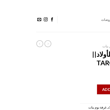
وضات
 بنات
نوم COSTA للأولاد||
TAR
ADD
د
,
غرفة نوم بنات