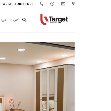
Ski
 TARGET FURNITURE
t
conten
كنب
غرف 