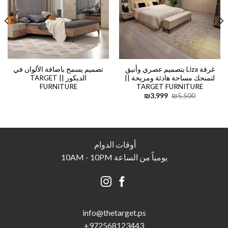
غرفة Liza بتصميم عصري وأنيق
تصميم يسمح باضافة الألوان في
لتمنحك مساحة هادئة ومريحة ||
الديكور || TARGET
FURNITURE
TARGET FURNITURE
Current
Original
₪
3,999
₪
5,500
price
price
is:
was:
₪3,999.
₪5,500.
أوقات الدوام
يومياً من الساعة 10AM - 10PM
info@thetarget.p
s
+
972568123443