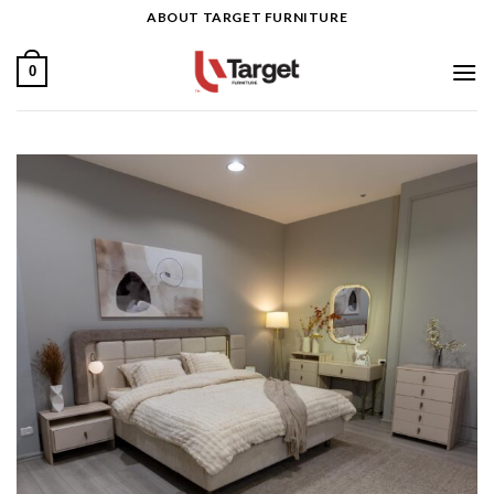
Ski
ABOUT TARGET FURNITURE
t
conten
0