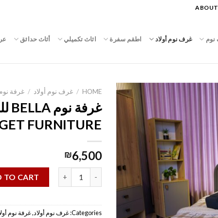
ABOUT
نوم
غرف نوم أولاد
اطقم سفرة
اثاث تكميلي
أثاث حدائق
عر
HOME
/
غرف نوم أولاد
/
غرفة نوم
غرفة نو
GET FURNITURE
6,500
₪
غرفة نوم BELLA للأولاد || TARGET FURNITURE quantity
 TO CART
Categories:
غرف نوم أولاد
,
غرفة نوم أولا