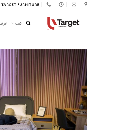
Ski
 TARGET FURNITURE
t
conten
كنب
غرف 