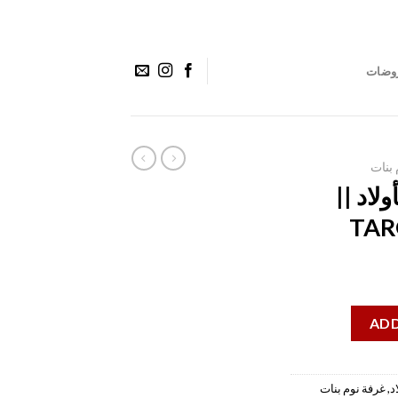
وضات
 بنات
م BELLA للأولاد ||
TAR
ADD
د
,
غرفة نوم بنات