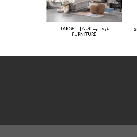
ئ
غرفة نوم للأولاد|| TARGET
NITURE
FURNITURE
5,000