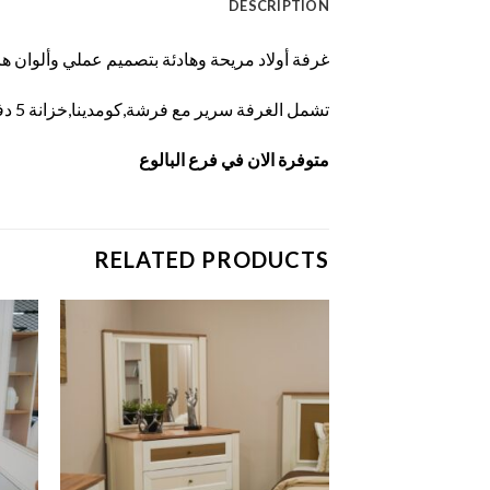
DESCRIPTION
غرفة أولاد مريحة وهادئة بتصميم عملي وألوان هادئ
تشمل الغرفة سرير مع فرشة,كومدينا,خزانة 5 دفات,تواليت,مكتب,مساعد مكتب.يمكن اضافة سرير
متوفرة الان في فرع البالوع
RELATED PRODUCTS