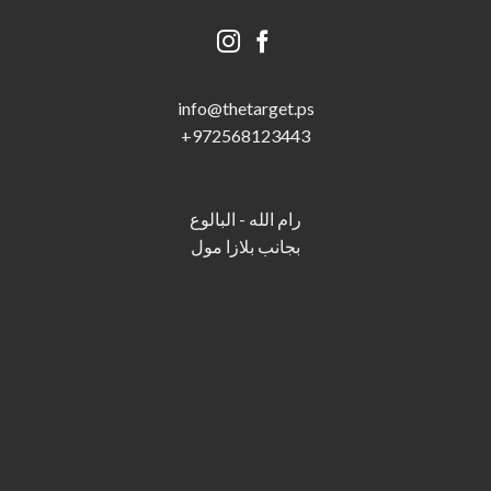
info@thetarget.p
s
+
972568123443
رام الله - البالوع
بجانب بلازا مول