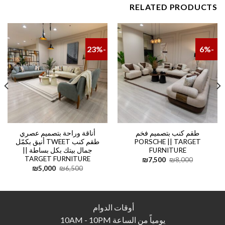
RELATED PRODUCTS
-23%
-6%
طقم كنب بتصميم فخم
أناقة وراحة بتصميم عصري
PORSCHE || TARGET
طقم كنب TWEET أنيق بكمّل
FURNITURE
جمال بيتك بكل بساطة ||
TARGET FURNITURE
Current
Original
₪
7,500
₪
8,000
price
price
Current
Original
₪
5,000
₪
6,500
is:
was:
price
price
₪7,500.
₪8,000.
is:
was:
₪5,000.
₪6,500.
أوقات الدوام
يومياً من الساعة 10AM - 10PM