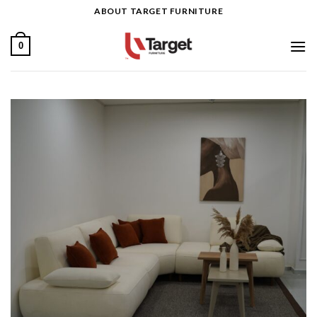
Ski
ABOUT TARGET FURNITURE
t
conten
0