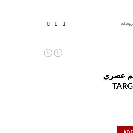
روضات
يم عصري
TARGET FURNITURE
ADD