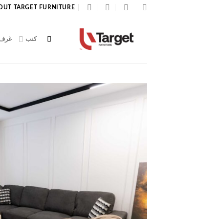
Ski
OUT TARGET FURNITURE
t
conten
كنب
غرف 