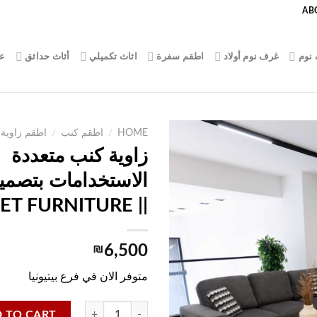
AB
نوم
غرف نوم أولاد
اطقم سفرة
اثاث تكميلي
أثاث حدائق
ع
HOME
/
اطقم كنب
/
اطقم زاوية
زاوية كنب متعددة
الاستخدامات بتصم
|| TARGET FURNITURE
₪
6,500
متوفر الان في فرع بيتيونيا
زاوية كنب متعددة الاستخدامات بتصميم عصري ||  quantity
 TO CART