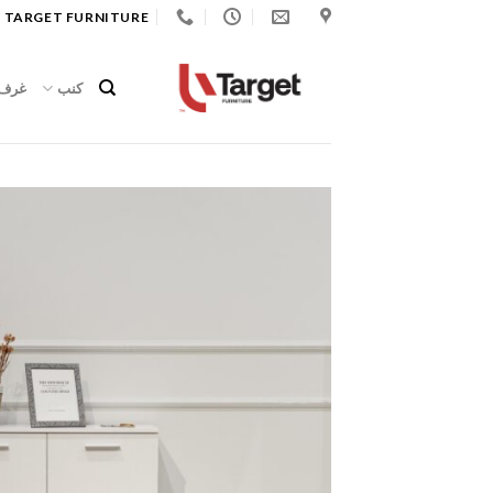
Ski
 TARGET FURNITURE
t
conten
كنب
غرف 