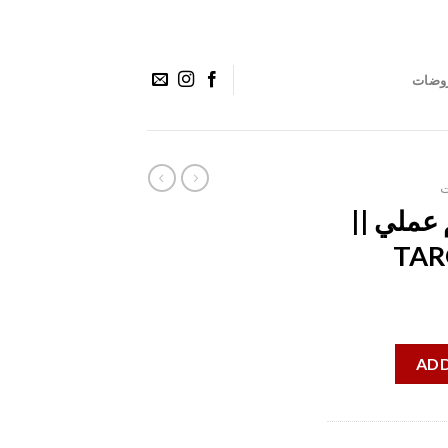
وضات
ت
 عملي ||
TAR
ADD