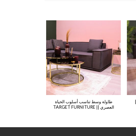
طاولة وسط تناسب أسلوب الحياة
طاولة وسط بتصميم 
العصري || TARGET FURNITURE
شفاف || TARGET FURNITURE
₪
700