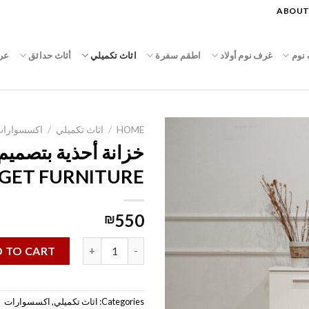
ABOUT
نوم
غرف نوم أولاد
اطقم سفرة
اثاث تكميلي
أثاث حدائق
عر
HOME
/
اثاث تكميلي
/
اكسسوارا
خزانة أحذية بتصميم
GET FURNITURE
550
₪
خزانة أحذية بتصميم عملي || TARGET FURNITURE quantity
 TO CART
Categories:
اثاث تكميلي
,
اكسسوارات