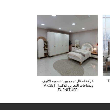
TARGET
غرفة اطفال تجمع بين التصميم الأنيق،
غرفة تلبي متطلبات
ومساحات التخزين الذكية|| TARGET
طريقة || TARGET FURNITURE
FURNITURE
6,500