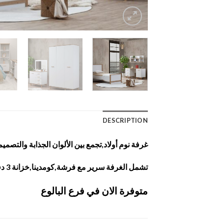
DESCRIPTION
غرفة نوم أولاد,تجمع بين الألوان الجذابة والتص
تشمل الغرفة سرير مع فرشة,كومدينا,خزانة 3 دفات,تواليت,مكتب,مساعد مكتب.يمكن اضافة سرير
متوفرة الان في فرع البالوع