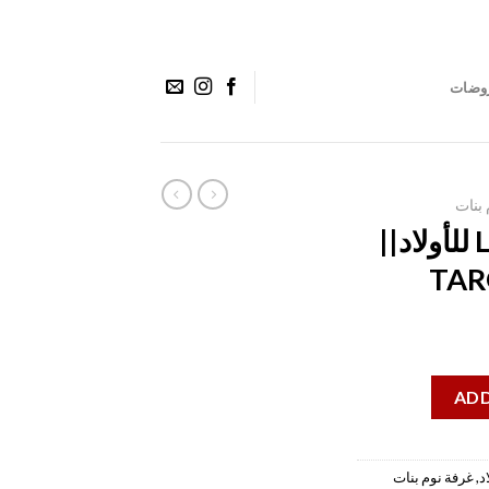
وضات
 بنات
غرفة نوم LONDON للأولاد||
TAR
ADD
د
,
غرفة نوم بنات