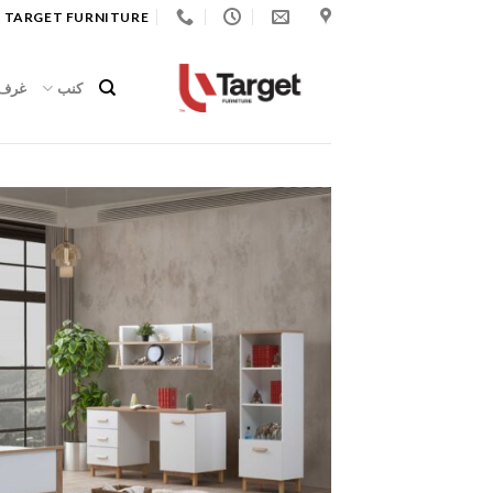
Ski
 TARGET FURNITURE
t
conten
كنب
غرف 