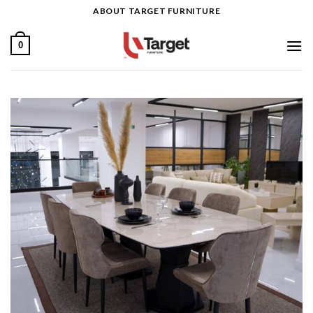
Ski
ABOUT TARGET FURNITURE
t
conten
0