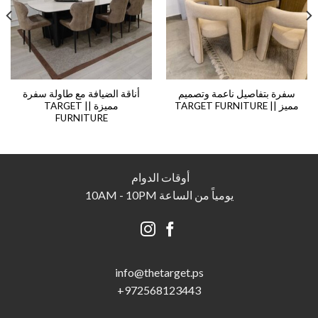
سفرة بتفاصيل ناعمة وتصميم
أناقة الضيافة مع طاولة سفرة
مميز || TARGET FURNITURE
مميزة || TARGET
FURNITURE
أوقات الدوام
يومياً من الساعة 10AM - 10PM
info@thetarget.p
s
+
972568123443